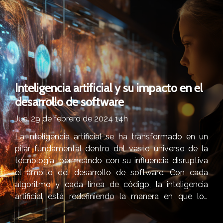
Inteligencia artificial y su impacto en el
desarrollo de software
Jue. 29 de febrero de 2024 14h
La inteligencia artificial se ha transformado en un
pilar fundamental dentro del vasto universo de la
tecnología, permeando con su influencia disruptiva
el ámbito del desarrollo de software. Con cada
algoritmo y cada línea de código, la inteligencia
artificial está redefiniendo la manera en que los
programas son concebidos, creados y desplegados.
Este tema, tan rico en matices y posibilidades,