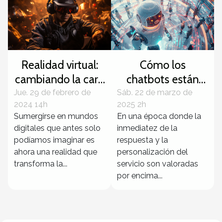
Realidad virtual:
Cómo los
cambiando la cara
chatbots están
de los videojuegos
transformando el
Jue. 29 de febrero de
Sáb. 22 de marzo de
2024 14h
2025 2h
servicio al cliente
Sumergirse en mundos
En una época donde la
en diversas
digitales que antes solo
inmediatez de la
industrias
podíamos imaginar es
respuesta y la
ahora una realidad que
personalización del
transforma la...
servicio son valoradas
por encima...