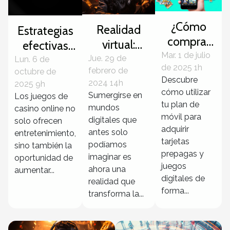
¿Cómo
Realidad
Estrategias
comprar
virtual:
efectivas
tarjetas
Mar. 1 de julio
cambiando
para
Jue. 29 de
Lun. 6 de
de 2025 1h
prepagas
febrero de
octubre de
la cara de
maximizar
Descubre
2024 14h
2025 9h
y juegos
los
ganancias
cómo utilizar
Sumergirse en
Los juegos de
con tu
videojuegos
en juegos
tu plan de
mundos
casino online no
plan de
móvil para
de casino
digitales que
solo ofrecen
móvil?
adquirir
antes solo
online
entretenimiento,
tarjetas
podíamos
sino también la
prepagas y
imaginar es
oportunidad de
juegos
ahora una
aumentar...
digitales de
realidad que
forma...
transforma la...